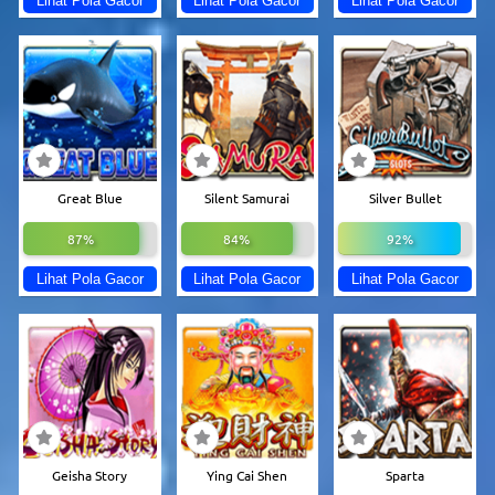
Lihat Pola Gacor
Lihat Pola Gacor
Lihat Pola Gacor
Great Blue
Silent Samurai
Silver Bullet
87%
84%
92%
Lihat Pola Gacor
Lihat Pola Gacor
Lihat Pola Gacor
Geisha Story
Ying Cai Shen
Sparta