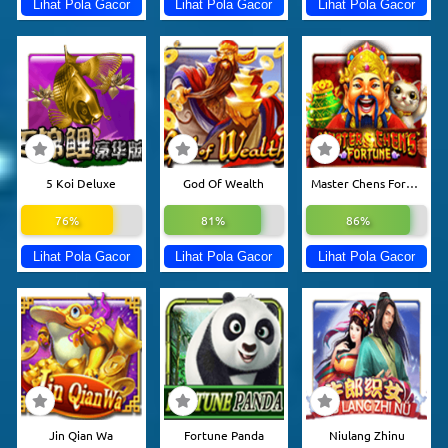
Lihat Pola Gacor
Lihat Pola Gacor
Lihat Pola Gacor
5 Koi Deluxe
God Of Wealth
Master Chens Fortune
76%
81%
86%
Lihat Pola Gacor
Lihat Pola Gacor
Lihat Pola Gacor
Jin Qian Wa
Fortune Panda
Niulang Zhinu