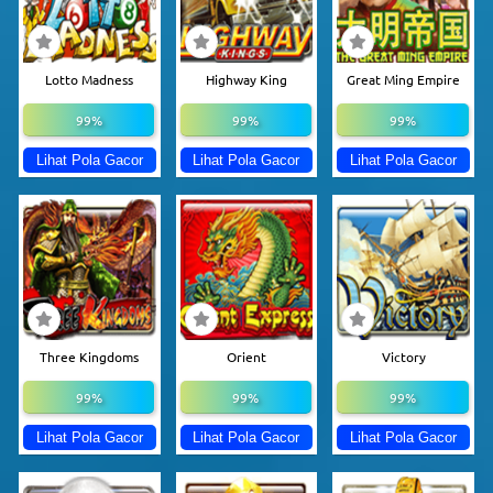
Lotto Madness
Highway King
Great Ming Empire
99%
99%
99%
Lihat Pola Gacor
Lihat Pola Gacor
Lihat Pola Gacor
Three Kingdoms
Orient
Victory
99%
99%
99%
Lihat Pola Gacor
Lihat Pola Gacor
Lihat Pola Gacor