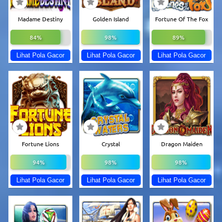
Madame Destiny
Golden Island
Fortune Of The Fox
84%
98%
89%
Lihat Pola Gacor
Lihat Pola Gacor
Lihat Pola Gacor
Fortune Lions
Crystal
Dragon Maiden
94%
98%
98%
Lihat Pola Gacor
Lihat Pola Gacor
Lihat Pola Gacor