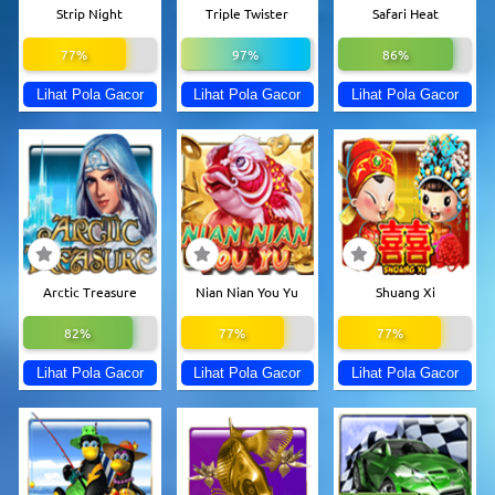
Strip Night
Triple Twister
Safari Heat
77%
97%
86%
Lihat Pola Gacor
Lihat Pola Gacor
Lihat Pola Gacor
Arctic Treasure
Nian Nian You Yu
Shuang Xi
82%
77%
77%
Lihat Pola Gacor
Lihat Pola Gacor
Lihat Pola Gacor