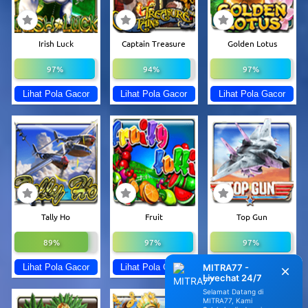
Irish Luck
Captain Treasure
Golden Lotus
97%
94%
97%
Lihat Pola Gacor
Lihat Pola Gacor
Lihat Pola Gacor
Tally Ho
Fruit
Top Gun
89%
97%
97%
Lihat Pola Gacor
Lihat Pola Gacor
Lihat Pola Gacor
MITRA77 -
Livechat 24/7
Selamat Datang di
MITRA77, Kami