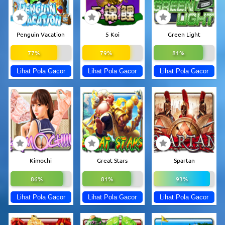
Penguin Vacation
5 Koi
Green Light
77%
79%
81%
Lihat Pola Gacor
Lihat Pola Gacor
Lihat Pola Gacor
Kimochi
Great Stars
Spartan
86%
81%
93%
Lihat Pola Gacor
Lihat Pola Gacor
Lihat Pola Gacor